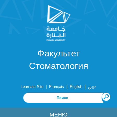
Факультет
Стоматология
|
|
|
Learnata Site
Français
English
عربي
МЕНЮ