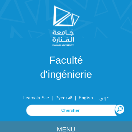
Faculté
d'ingénierie
|
|
|
Learnata Site
Русский
English
عربي
MENU