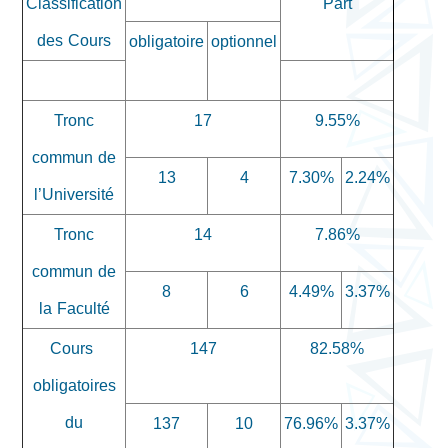
Classification
Part
des Cours
obligatoire
optionnel
Tronc
17
9.55%
commun de
13
4
7.30%
2.24%
l’Université
Tronc
14
7.86%
commun de
8
6
4.49%
3.37%
la Faculté
Cours
147
82.58%
obligatoires
du
137
10
76.96%
3.37%