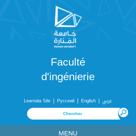
Faculté
d'ingénierie
|
|
|
Learnata Site
Русский
English
عربي
MENU