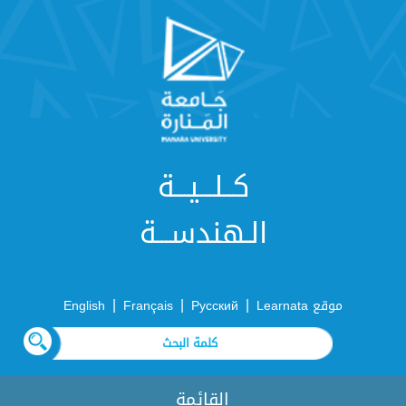
كــلـــيـــة
الـهندســـة
|
|
|
موقع Learnata
Русский
Français
English
القائمة