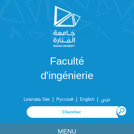
Faculté
d'ingénierie
|
|
|
Learnata Site
Русский
English
عربي
MENU