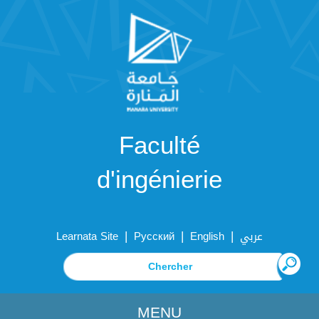
Faculté
d'ingénierie
|
|
|
Learnata Site
Русский
English
عربي
MENU