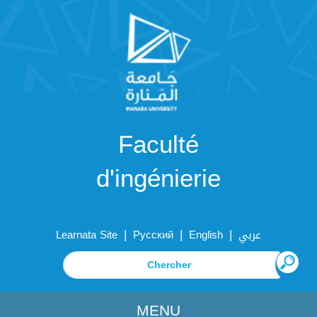
Faculté
d'ingénierie
|
|
|
Learnata Site
Русский
English
عربي
MENU