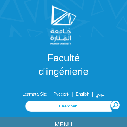
Faculté
d'ingénierie
|
|
|
Learnata Site
Русский
English
عربي
MENU