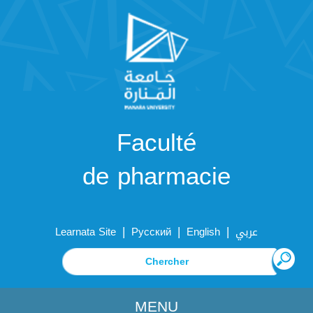
Faculté
de pharmacie
|
|
|
Learnata Site
Русский
English
عربي
MENU