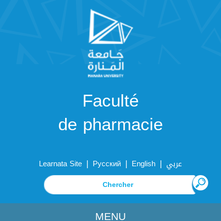
Faculté
de pharmacie
|
|
|
Learnata Site
Русский
English
عربي
MENU