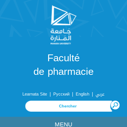
Faculté
de pharmacie
|
|
|
Learnata Site
Русский
English
عربي
MENU