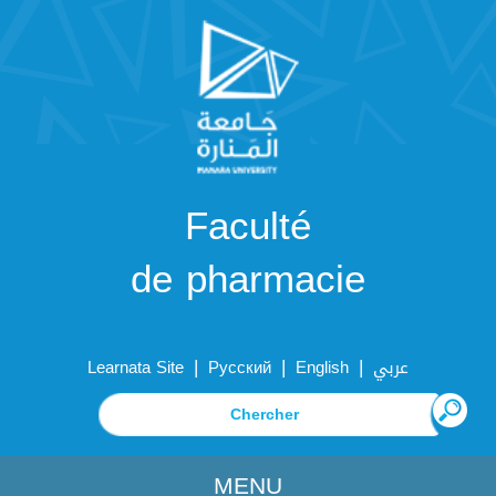
Faculté
de pharmacie
|
|
|
Learnata Site
Русский
English
عربي
MENU