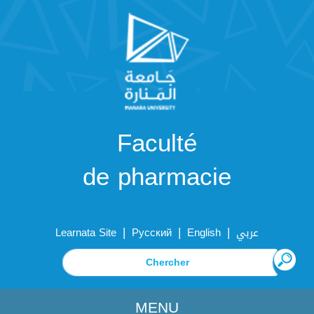
Faculté
de pharmacie
|
|
|
Learnata Site
Русский
English
عربي
MENU