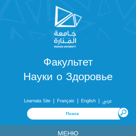
Факультет
Науки о Здоровье
|
|
|
Learnata Site
Français
English
عربي
МЕНЮ