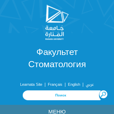
Факультет
Стоматология
|
|
|
Learnata Site
Français
English
عربي
МЕНЮ