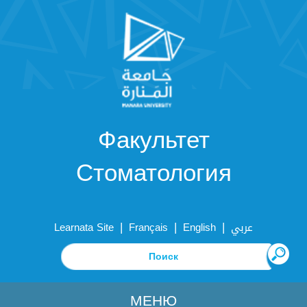
Факультет
Стоматология
|
|
|
Learnata Site
Français
English
عربي
МЕНЮ