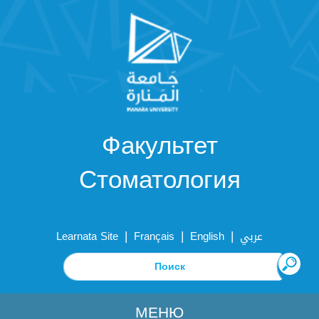
Факультет
Стоматология
|
|
|
Learnata Site
Français
English
عربي
МЕНЮ