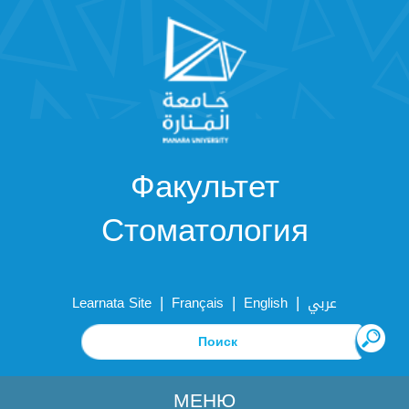
Факультет
Стоматология
|
|
|
Learnata Site
Français
English
عربي
МЕНЮ