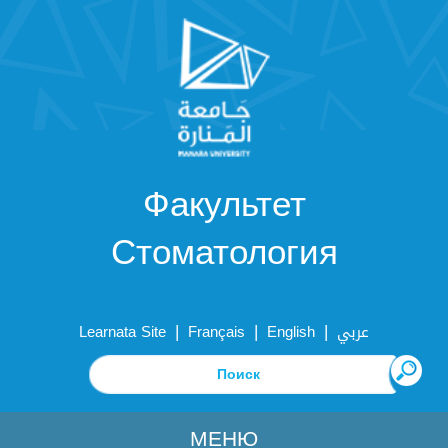
Факультет
Стоматология
|
|
|
Learnata Site
Français
English
عربي
МЕНЮ