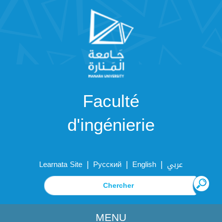
Faculté
d'ingénierie
|
|
|
Learnata Site
Русский
English
عربي
MENU