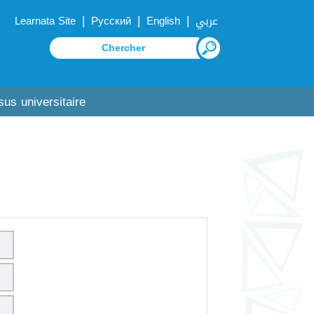
|
|
|
Learnata Site
Русский
English
عربي
sus universitaire