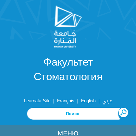
Факультет
Стоматология
|
|
|
Learnata Site
Français
English
عربي
МЕНЮ