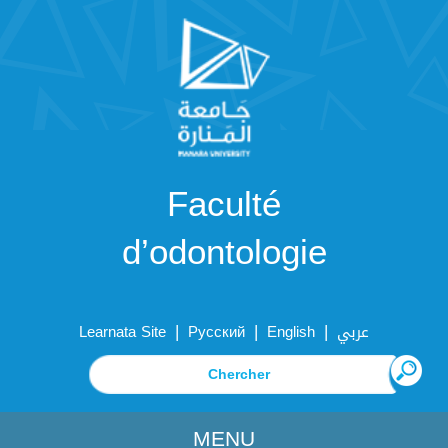
Faculté
d’odontologie
|
|
|
Learnata Site
Русский
English
عربي
MENU