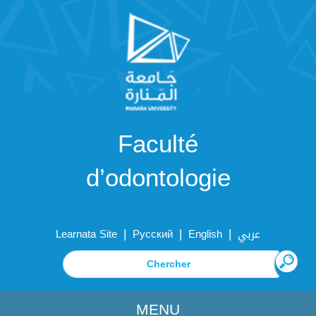
Faculté
d’odontologie
|
|
|
Learnata Site
Русский
English
عربي
MENU