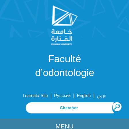
Faculté
d’odontologie
|
|
|
Learnata Site
Русский
English
عربي
MENU