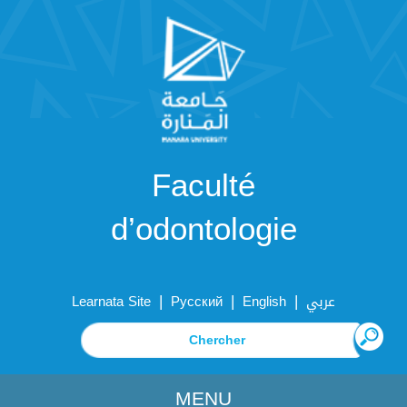
Faculté
d’odontologie
|
|
|
Learnata Site
Русский
English
عربي
MENU