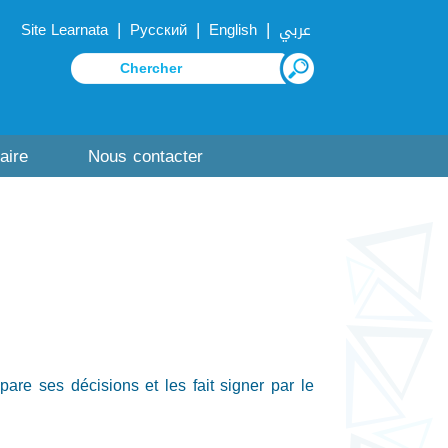
|
|
|
Site Learnata
Русский
English
عربي
aire
Nous contacter
are ses décisions et les fait signer par le