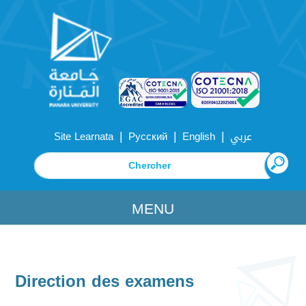
|
|
|
Site Learnata
Русский
English
عربي
MENU
Direction des examens