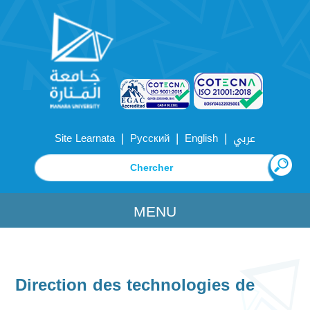
|
|
|
Site Learnata
Русский
English
عربي
MENU
Direction des technologies de