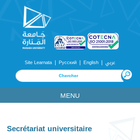
|
|
|
Site Learnata
Русский
English
عربي
MENU
Secrétariat universitaire