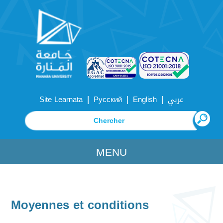
|
|
|
Site Learnata
Русский
English
عربي
MENU
Moyennes et conditions