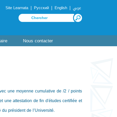
|
|
|
Site Learnata
Русский
English
عربي
aire
Nous contacter
avec une moyenne cumulative de /2 / points
 une attestation de fin d'études certifiée et
 du président de l’Université.