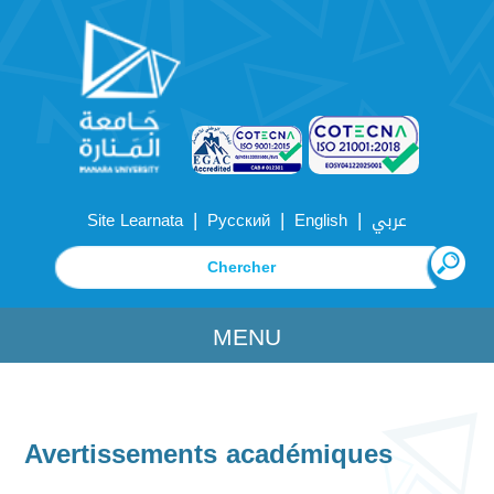
|
|
|
Site Learnata
Русский
English
عربي
MENU
Avertissements académiques