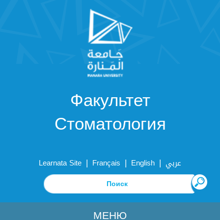
Факультет
Стоматология
|
|
|
Learnata Site
Français
English
عربي
МЕНЮ