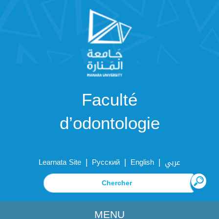
Faculté
d’odontologie
|
|
|
Learnata Site
Русский
English
عربي
MENU