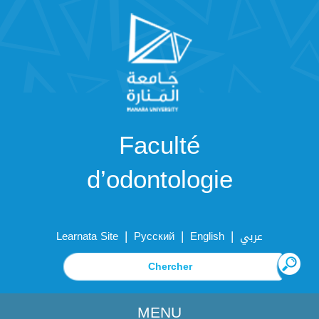
Faculté
d’odontologie
|
|
|
Learnata Site
Русский
English
عربي
MENU