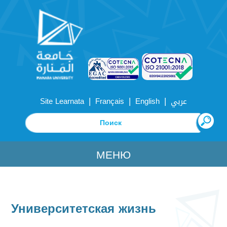
|
|
|
Site Learnata
Français
English
عربي
МЕНЮ
Университетская жизнь