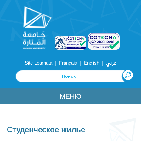
|
|
|
Site Learnata
Français
English
عربي
МЕНЮ
Студенческое жилье