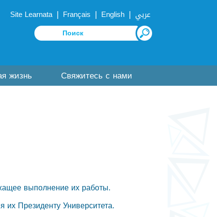
|
|
|
Site Learnata
Français
English
عربي
ая жизнь
Свяжитесь с нами
жащее выполнение их работы.
я их Президенту Университета.