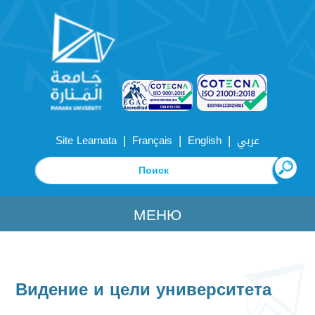
|
|
|
Site Learnata
Français
English
عربي
МЕНЮ
Видение и цели университета