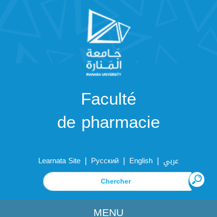
Faculté
de pharmacie
|
|
|
Learnata Site
Русский
English
عربي
MENU