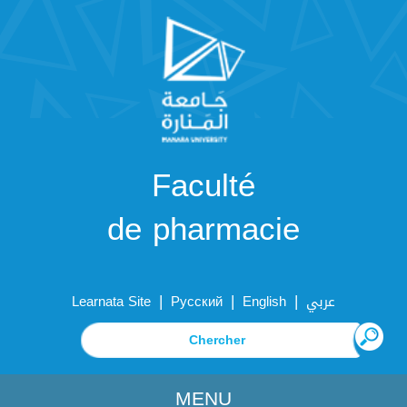
Faculté
de pharmacie
|
|
|
Learnata Site
Русский
English
عربي
MENU