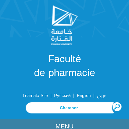
Faculté
de pharmacie
|
|
|
Learnata Site
Русский
English
عربي
MENU