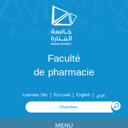
Faculté
de pharmacie
|
|
|
Learnata Site
Русский
English
عربي
MENU