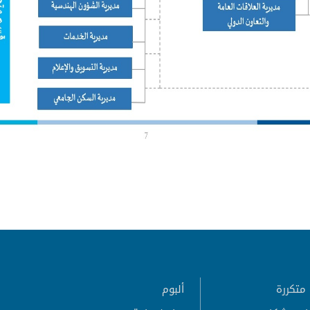
متكررة
ألبوم