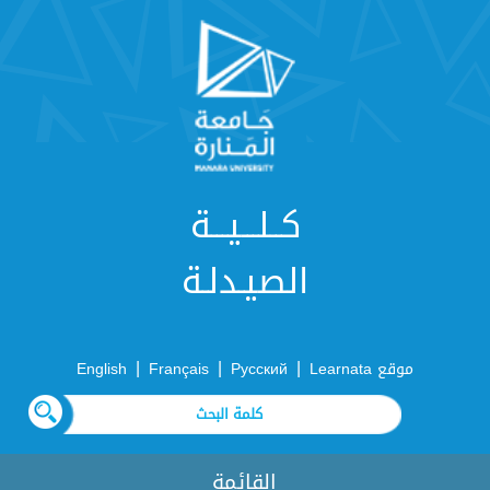
كــلـــيـــة
الصيـدلـة
|
|
|
موقع Learnata
Русский
Français
English
القائمة