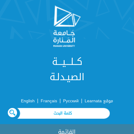
كــلـــيـــة
الصيـدلـة
|
|
|
موقع Learnata
Русский
Français
English
القائمة