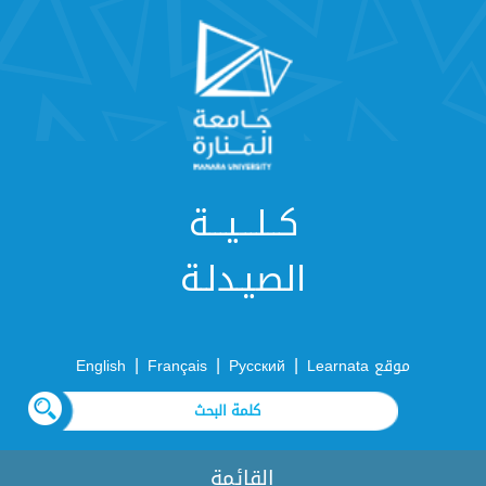
كــلـــيـــة
الصيـدلـة
|
|
|
موقع Learnata
Русский
Français
English
القائمة