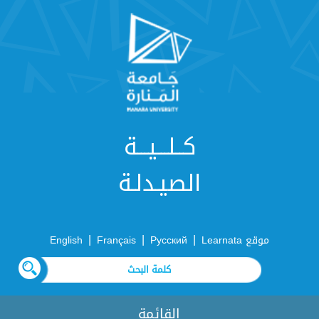
كــلـــيـــة
الصيـدلـة
|
|
|
موقع Learnata
Русский
Français
English
القائمة