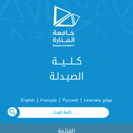
كــلـــيـــة
الصيـدلـة
|
|
|
موقع Learnata
Русский
Français
English
القائمة